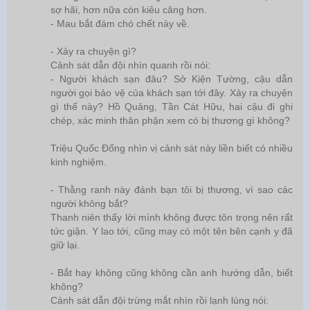
sợ hãi, hơn nữa còn kiêu căng hơn.
- Mau bắt đám chó chết này về.
- Xảy ra chuyện gì?
Cảnh sát dẫn đội nhìn quanh rồi nói:
- Người khách sạn đâu? Sở Kiện Tường, cậu dẫn
người gọi bảo vệ của khách sạn tới đây. Xảy ra chuyện
gì thế này? Hồ Quảng, Tần Cát Hữu, hai cậu đi ghi
chép, xác minh thân phận xem có bị thương gì không?
Triệu Quốc Đống nhìn vị cảnh sát này liền biết có nhiều
kinh nghiệm.
- Thằng ranh này đánh bạn tôi bị thương, vì sao các
người không bắt?
Thanh niên thấy lời mình không được tôn trọng nên rất
tức giận. Y lao tới, cũng may có một tên bên cạnh y đã
giữ lại.
- Bắt hay không cũng không cần anh hướng dẫn, biết
không?
Cảnh sát dẫn đội trừng mắt nhìn rồi lạnh lùng nói: