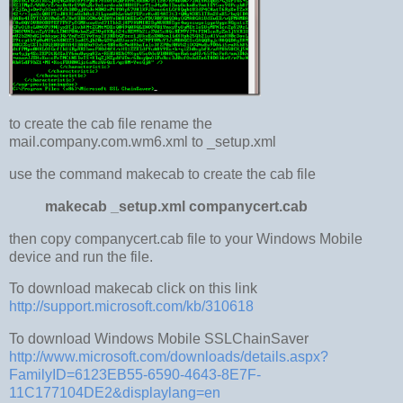
to create the cab file rename the
mail.company.com.wm6.xml to _setup.xml
use the command makecab to create the cab file
makecab _setup.xml companycert.cab
then copy companycert.cab file to your Windows Mobile
device and run the file.
To download makecab click on this link
http://support.microsoft.com/kb/310618
To download Windows Mobile SSLChainSaver
http://www.microsoft.com/downloads/details.aspx?
FamilyID=6123EB55-6590-4643-8E7F-
11C177104DE2&displaylang=en