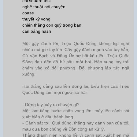
chi square test
nghệ thuật nói chuyện
coase
thuyết kỳ vọng
chiến thắng con quỷ trong bạn
cân bằng nash
Một gậy đánh tới, Triệu Quốc Đống không kịp nghĩ
nhiều mà giơ tay lên. Cây gậy đánh mạnh vào tay hắn,
Cù Vận Bạch và Đồng Úc sợ hãi kêu lên. Triệu Quốc
Đống đau đến độ hít sâu một hơi. Hắn vung tay trái
chém vào cổ đối phương. Đối phương lập tức ngã
xuống.
Hai thằng đằng sau liền dừng lại, biểu hiện của Triệu
Quốc Đống làm mọi người sợ hãi.
- Dừng tay, xảy ra chuyện gì?
Một loạt tiếng bước chân vang lên, mấy tên cảnh sát
xuất hiện ở đầu hành lang.
- Cảnh sát tới. Quá đúng, thằng này đánh bạn của tôi,
mau đưa bọn chúng về Đồn công an xử lý.
Thằng thanh niên không hề vì cảnh sát xuất hiện mà